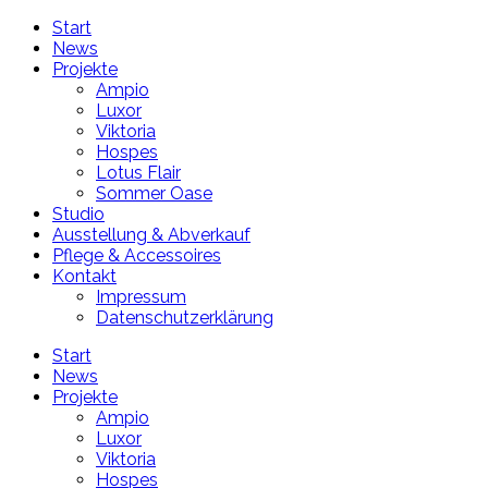
Start
News
Projekte
Ampio
Luxor
Viktoria
Hospes
Lotus Flair
Sommer Oase
Studio
Ausstellung & Abverkauf
Pflege & Accessoires
Kontakt
Impressum
Datenschutzerklärung
Start
News
Projekte
Ampio
Luxor
Viktoria
Hospes