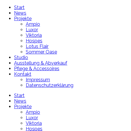
Start
News
Projekte
Ampio
Luxor
Viktoria
Hospes
Lotus Flair
Sommer Oase
Studio
Ausstellung & Abverkauf
Pflege & Accessoires
Kontakt
Impressum
Datenschutzerklärung
Start
News
Projekte
Ampio
Luxor
Viktoria
Hospes